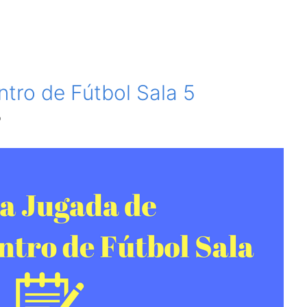
tro de Fútbol Sala 5
o