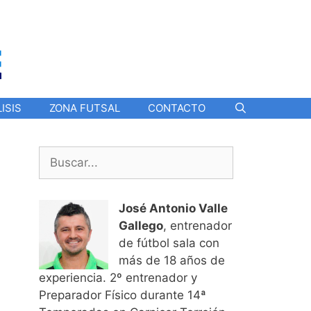
ISIS
ZONA FUTSAL
CONTACTO
Buscar:
José Antonio Valle
Gallego
, entrenador
de fútbol sala con
más de 18 años de
experiencia. 2º entrenador y
Preparador Físico durante 14ª