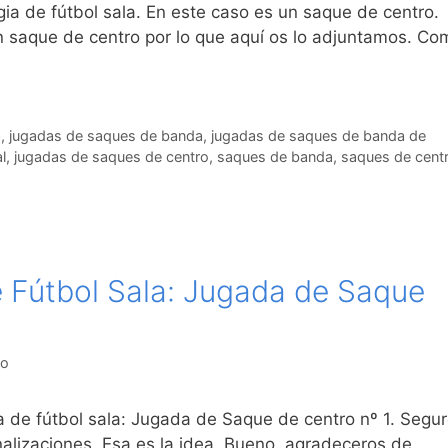
a de fútbol sala. En este caso es un saque de centro.
 saque de centro por lo que aquí os lo adjuntamos. Co
a
,
jugadas de saques de banda
,
jugadas de saques de banda de
l
,
jugadas de saques de centro
,
saques de banda
,
saques de cent
e Fútbol Sala: Jugada de Saque
go
a de fútbol sala: Jugada de Saque de centro nº 1. Segu
nalizaciones. Esa es la idea. Bueno, agradeceros de