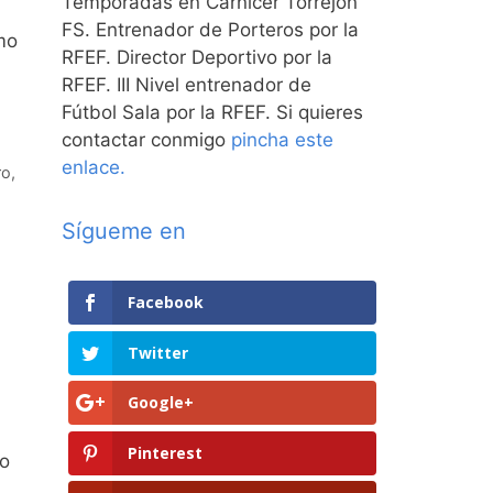
Temporadas en Carnicer Torrejón
FS. Entrenador de Porteros por la
mo
RFEF. Director Deportivo por la
RFEF. III Nivel entrenador de
Fútbol Sala por la RFEF. Si quieres
contactar conmigo
pincha este
enlace.
ro
,
Sígueme en
Facebook
Twitter
Google+
Pinterest
ro