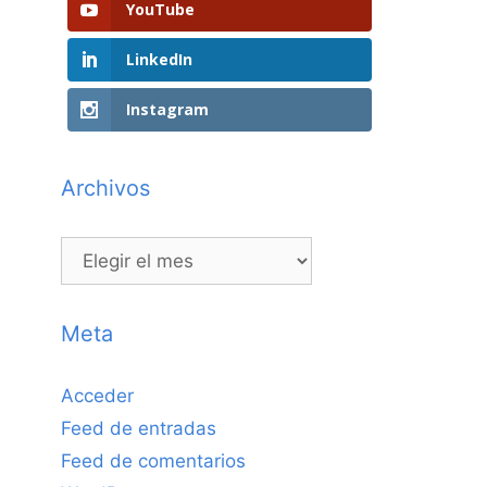
YouTube
LinkedIn
Instagram
Archivos
Archivos
Meta
Acceder
Feed de entradas
Feed de comentarios