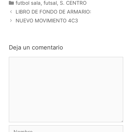
Categorías
futbol sala
,
futsal
,
S. CENTRO
Navegación
LIBRO DE FONDO DE ARMARIO:
de
NUEVO MOVIMIENTO 4C3
entradas
Deja un comentario
Comentario
Nombre