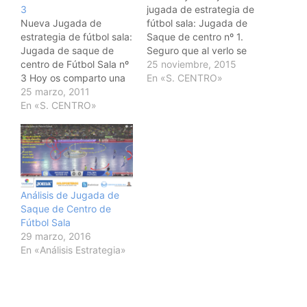
3
jugada de estrategia de
Nueva Jugada de
fútbol sala: Jugada de
estrategia de fútbol sala:
Saque de centro nº 1.
Jugada de saque de
Seguro que al verlo se
centro de Fútbol Sala nº
os ocurren algunas más
25 noviembre, 2015
3 Hoy os comparto una
finalizaciones. Esa es la
En «S. CENTRO»
nueva jugada de
25 marzo, 2011
idea. Bueno,
estrategia de fútbol sala.
En «S. CENTRO»
agradeceros de nuevo la
En este caso es una
acogida del blog y
nueva jugada de saque
comentaros que también
de centro de fútbol sala.
estamos en twitter:
Solo os adjunto una
@vallefutsal y bueno
finalización pero seguro
como…
que…
Análisis de Jugada de
Saque de Centro de
Fútbol Sala
29 marzo, 2016
En «Análisis Estrategia»