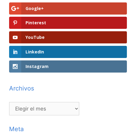
Google+
Pinterest
YouTube
LinkedIn
Instagram
Archivos
Archivos
Meta