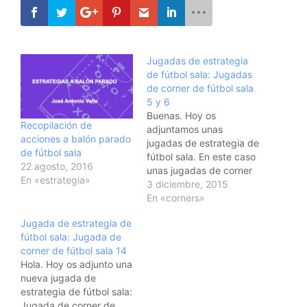
Jugadas de estrategia
de fútbol sala: Jugadas
de corner de fútbol sala
5 y 6
Buenas. Hoy os
Recopilación de
adjuntamos unas
acciones a balón parado
jugadas de estrategia de
de fútbol sala
fútbol sala. En este caso
22 agosto, 2016
unas jugadas de corner
En «estrategia»
de fútbol sala 5 y 6 Va
3 diciembre, 2015
de corners. No cabe
En «corners»
duda que la estrategia a
Jugada de estrategia de
balón parado cada día
fútbol sala: Jugada de
tiene màs importancia
corner de fútbol sala 14
dentro del juego del f.
Hola. Hoy os adjunto una
sala. Hoy os adjunto…
nueva jugada de
estrategia de fútbol sala:
Jugada de corner de