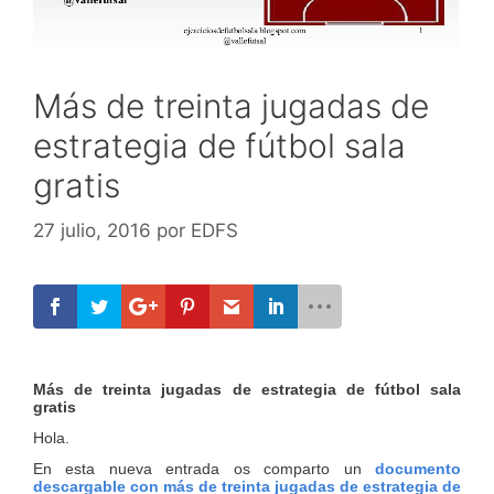
Más de treinta jugadas de
estrategia de fútbol sala
gratis
27 julio, 2016
por
EDFS
Más de treinta jugadas de estrategia de fútbol sala
gratis
Hola.
En esta nueva entrada os comparto un
documento
descargable con más de treinta jugadas de estrategia de