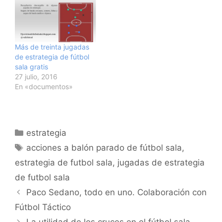
Más de treinta jugadas
de estrategia de fútbol
sala gratis
27 julio, 2016
En «documentos»
Categorías
estrategia
Etiquetas
acciones a balón parado de fútbol sala
,
estrategia de futbol sala
,
jugadas de estrategia
de futbol sala
Navegación
Paco Sedano, todo en uno. Colaboración con
de
Fútbol Táctico
entradas
La utilidad de los cruces en el fútbol sala