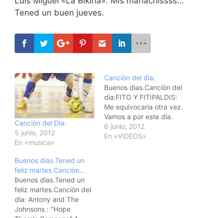
Luis Miguel «La Bikina». Mis mariachissss…
Tened un buen jueves.
Canciòn del dìa:
Buenos dìas.Canciòn del
dìa:FITO Y FITIPALDIS:
Me equivocaria otra vez.
Vamos a por este dìa.
Canciòn del Dìa:
6 junio, 2012
5 junio, 2012
En «VIDEOS»
En «musica»
Buenos dìas.Tened un
feliz martes.Canciòn…
Buenos dìas.Tened un
feliz martes.Canciòn del
dìa: Antony and The
Johnsons : "Hope