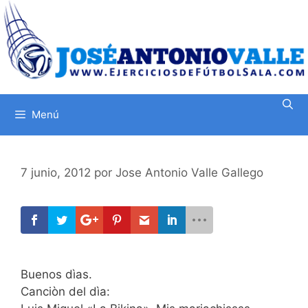
Saltar
al
contenido
Menú
7 junio, 2012
por
Jose Antonio Valle Gallego
Buenos dìas.
Canciòn del dìa: