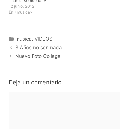
There's Someone".A
disfrutarla.
12 junio, 2012
En «musica»
Categorías
musica
,
VIDEOS
Navegación
3 Años no son nada
de
Nuevo Foto Collage
entradas
Deja un comentario
Comentario