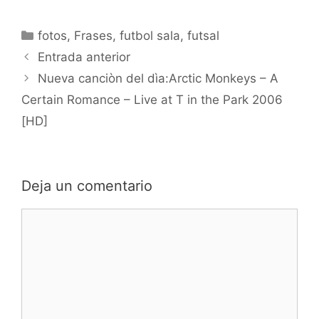
Categorías
fotos
,
Frases
,
futbol sala
,
futsal
Navegación
Entrada anterior
de
Nueva canciòn del dìa:Arctic Monkeys – A
entradas
Certain Romance – Live at T in the Park 2006
[HD]
Deja un comentario
Comentario