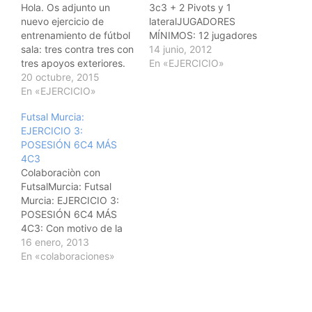
Hola. Os adjunto un
3c3 + 2 Pivots y 1
nuevo ejercicio de
lateralJUGADORES
entrenamiento de fútbol
MÍNIMOS: 12 jugadores
sala: tres contra tres con
TIEMPO: 10 a 12
14 junio, 2012
tres apoyos exteriores.
minutosESPACIO:
En «EJERCICIO»
EJERCICIO: 3C3 + 3
20 octubre, 2015
Campo de fútbol sala,
EXTERIORES ESPACIO:
En «EJERCICIO»
campo de
Cancha de basket,
basket.OBJETIVO:
Futsal Murcia:
mitad de cancha de
Posesión de balón,
EJERCICIO 3:
fútbol sala. Nº DE
profundidad, anchura,
POSESIÓN 6C4 MÁS
JUGADORES:
juego con Pivot, defensa
4C3
9,10,11,12... OBJETIVOS:
al Pivot, cambios de
Colaboraciòn con
Ataque, defensa,
orientación,
FutsalMurcia: Futsal
apoyos, defensa de
etc...DESARROLLO:
Murcia: EJERCICIO 3:
lineas de pase, etc..
Formamos dos equipos
POSESIÓN 6C4 MÁS
DESARROLLO: Trabajo
de 6 jugadores con…
4C3: Con motivo de la
de…
colaboración con José
16 enero, 2013
Valle os traemos el tercer
En «colaboraciones»
ejercicio de la sección
de entrenamientos. Ya
sabéis que os traemos
ejerci...