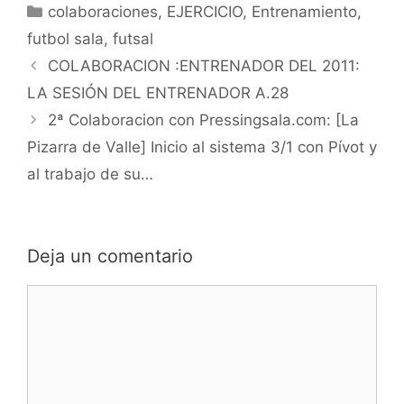
Categorías
colaboraciones
,
EJERCICIO
,
Entrenamiento
,
futbol sala
,
futsal
Navegación
COLABORACION :ENTRENADOR DEL 2011:
de
LA SESIÓN DEL ENTRENADOR A.28
entradas
2ª Colaboracion con Pressingsala.com: [La
Pizarra de Valle] Inicio al sistema 3/1 con Pívot y
al trabajo de su…
Deja un comentario
Comentario