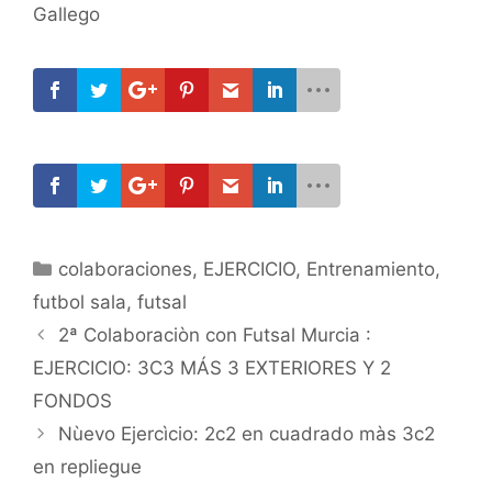
Gallego
Categorías
colaboraciones
,
EJERCICIO
,
Entrenamiento
,
futbol sala
,
futsal
Navegación
2ª Colaboraciòn con Futsal Murcia :
de
EJERCICIO: 3C3 MÁS 3 EXTERIORES Y 2
entradas
FONDOS
Nùevo Ejercìcio: 2c2 en cuadrado màs 3c2
en repliegue