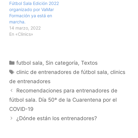
Fútbol Sala Edición 2022
organizado por VaMar
Formación ya está en
marcha.
14 marzo, 2022
En «Clinics»
Categorías
futbol sala
,
Sin categoría
,
Textos
Etiquetas
clinic de entrenadores de fútbol sala
,
clinics
de entrenadores
Navegación
Recomendaciones para entrenadores de
de
fútbol sala. Día 50º de la Cuarentena por el
entradas
COVID-19
¿Dónde están los entrenadores?