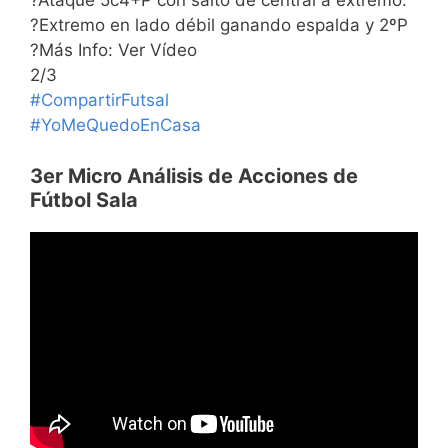
?Ataque 5c4+P con salto de central a extremo.
?Extremo en lado débil ganando espalda y 2ºP
?Más Info: Ver Vídeo
2/3
#CompartirFutsal
#YoMeQuedoEnCasa
3er Micro Análisis de Acciones de
Fútbol Sala