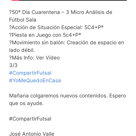
?50º Día Cuarentena – 3 Micro Análisis de
Fútbol Sala
?Acción de Situación Especial: 5C4+Pª
?Piesta en Juego con 5c4+Pª
?Movimiento sin balón: Creación de espacio en
lado débil.
?Más Info: Ver Vídeo
3/3
#CompartirFutsal
#YoMeQuedoEnCasa
Mañana colgaremos nuevos contenidos. Espero
que os ayude.
#CompartirFutsal
José Antonio Valle