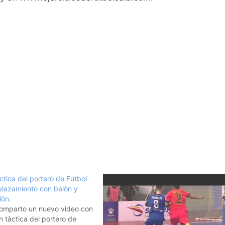
ctica del portero de Fùtbol
plazamiento con balòn y
iòn.
omparto un nuevo video con
n tàctica del portero de