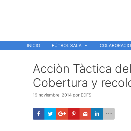
Saltar
al
contenido
INICIO
FÚTBOL SALA
COLABORACI
Acciòn Tàctica del
Cobertura y recol
19 noviembre, 2014
por
EDFS