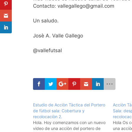
Contacto: vallegallego@gmail.com
Un saludo.
Josè A. Valle Gallego
@vallefutsal
Estudio de Acciòn Tàctica del Portero
Acciòn Tà
de fùtbol sala: Cobertura y
Sala: des
recolocaciòn 2.
recolocac
Hola. Hoy comenzamos con un nuevo
Hola Os c
video de una acciòn del portero de
una acciò