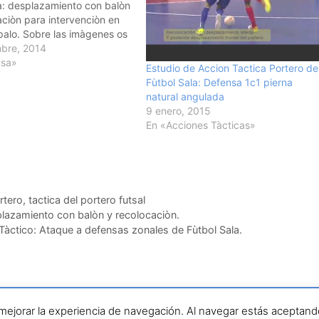
la: desplazamiento con balòn
aciòn para intervenciòn en
alo. Sobre las imàgenes os
ndicaciones. Espero que sea
bre, 2014
o interes. Màs videos es
nsa»
Estudio de Accion Tactica Portero de
anal de YouTube y en
Fùtbol Sala: Defensa 1c1 pierna
iciosdefutbolsala.com. Un
natural angulada
ose…
9 enero, 2015
En «Acciones Tàcticas»
rtero
,
tactica del portero futsal
plazamiento con balòn y recolocaciòn.
Tàctico: Ataque a defensas zonales de Fùtbol Sala.
jerciciosdefutbolsala.com por José Antonio Valle · Todos los d
 mejorar la experiencia de navegación. Al navegar estás aceptan