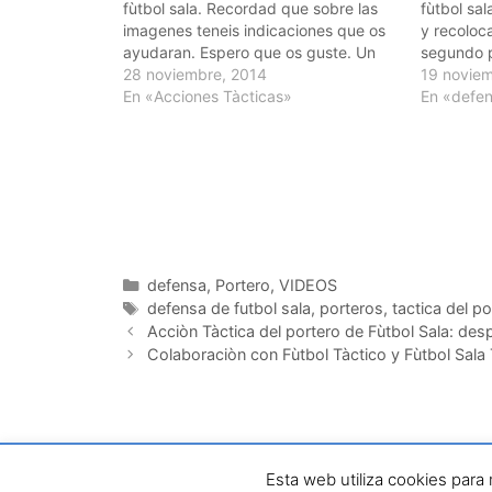
fùtbol sala. Recordad que sobre las
fùtbol sa
imagenes teneis indicaciones que os
y recoloc
ayudaran. Espero que os guste. Un
segundo p
saludo. Josè A. Valle @vallefutsal
28 noviembre, 2014
incluyo i
19 noviem
En «Acciones Tàcticas»
de vuestr
En «defe
nuestro c
www.ejerc
saludo. J
Categorías
defensa
,
Portero
,
VIDEOS
Etiquetas
defensa de futbol sala
,
porteros
,
tactica del po
Navegación
Acciòn Tàctica del portero de Fùtbol Sala: des
de
Colaboraciòn con Fùtbol Tàctico y Fùtbol Sala 
entradas
Copyrihgt © 2026 e
Esta web utiliza cookies para