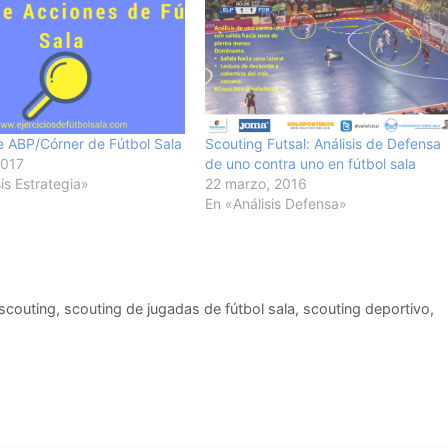
de ABP/Córner de Fútbol Sala
Scouting Futsal: Análisis de Defensa
2017
de uno contra uno en fútbol sala
is Estrategia»
22 marzo, 2016
En «Análisis Defensa»
 scouting
,
scouting de jugadas de fútbol sala
,
scouting deportivo
,