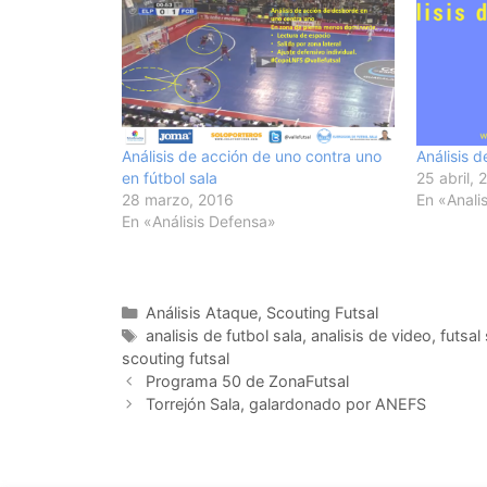
Análisis de acción de uno contra uno
Análisis 
en fútbol sala
25 abril, 
28 marzo, 2016
En «Analis
En «Análisis Defensa»
Categorías
Análisis Ataque
,
Scouting Futsal
Etiquetas
analisis de futbol sala
,
analisis de video
,
futsal
scouting futsal
Navegación
Programa 50 de ZonaFutsal
de
Torrejón Sala, galardonado por ANEFS
entradas