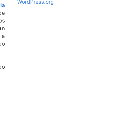
WordPress.org
la
 de
os
un
 a
do
do