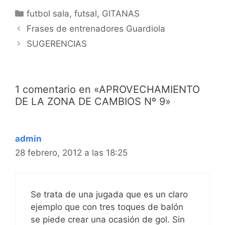
con aprovechamiento de
Categorías
futbol sala
,
futsal
,
GITANAS
la zona de cambios o
Navegación
también denominada
Frases de entrenadores Guardiola
coloquialmente "gitana".
de
SUGERENCIAS
Ya sabemos que…
entradas
1 comentario en «APROVECHAMIENTO
DE LA ZONA DE CAMBIOS Nº 9»
admin
28 febrero, 2012 a las 18:25
Se trata de una jugada que es un claro
ejemplo que con tres toques de balón
se piede crear una ocasión de gol. Sin