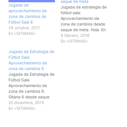
saque de meta
Jugada de
Jugada de estrategia de
aprovechamiento de
fútbol sala:
zona de cambios de
Aprovechamiento de
Fútbol Sala 8
zona de cambios desde
24 octubre, 2011
saque de meta. Hola. En
En «GITANAS»
esta nueva entrada de
9 febrero, 2016
hoy os adjunto una
En «GITANAS»
nueva jugada de
Jugada de Estrategia de
estrategia de fútbol sala.
Fútbol Sala:
En este caso es una
Aprovechamiento de
jugada de
zona de cambios 6.
aprovechamiento de
Jugada de Estrategia de
zona de cambios
Fútbol Sala:
realizada desde saque
Aprovechamiento de
de meta. Cada…
zona de cambios 6.
Gitana 6 desde saque
de banda medio lejano.
22 diciembre, 2015
Hola. Comenzamos la
En «GITANAS»
navidad con una nueva
jugada de saque de
banda medio o lejano