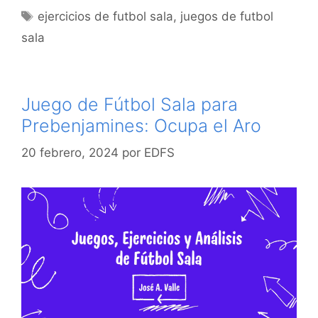
Etiquetas
ejercicios de futbol sala
,
juegos de futbol
sala
Juego de Fútbol Sala para
Prebenjamines: Ocupa el Aro
20 febrero, 2024
por
EDFS