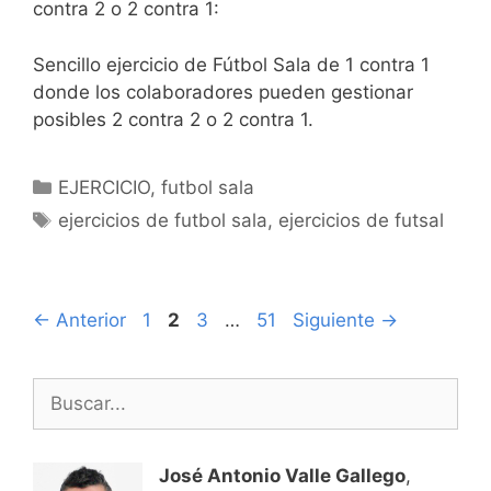
contra 2 o 2 contra 1:
Sencillo ejercicio de Fútbol Sala de 1 contra 1
donde los colaboradores pueden gestionar
posibles 2 contra 2 o 2 contra 1.
Categorías
EJERCICIO
,
futbol sala
Etiquetas
ejercicios de futbol sala
,
ejercicios de futsal
Navegación
Página
Página
Página
Página
←
Anterior
1
2
3
…
51
Siguiente
→
de
entradas
Buscar:
José Antonio Valle Gallego
,