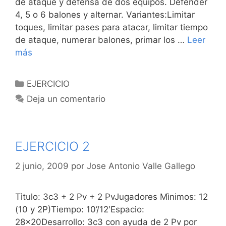
de ataque y defensa de dos equipos. Defender
4, 5 o 6 balones y alternar. Variantes:Limitar
toques, limitar pases para atacar, limitar tiempo
de ataque, numerar balones, primar los …
Leer
más
Categorías
EJERCICIO
Deja un comentario
EJERCICIO 2
2 junio, 2009
por
Jose Antonio Valle Gallego
Tìtulo: 3c3 + 2 Pv + 2 PvJugadores Mìnimos: 12
(10 y 2P)Tiempo: 10’/12′Espacio:
28×20Desarrollo: 3c3 con ayuda de 2 Pv por