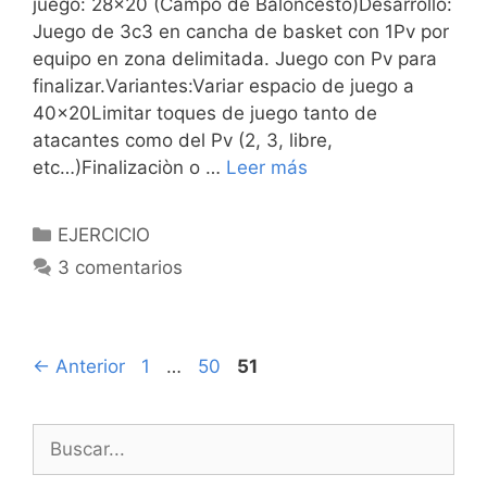
juego: 28×20 (Campo de Baloncesto)Desarrollo:
Juego de 3c3 en cancha de basket con 1Pv por
equipo en zona delimitada. Juego con Pv para
finalizar.Variantes:Variar espacio de juego a
40×20Limitar toques de juego tanto de
atacantes como del Pv (2, 3, libre,
etc…)Finalizaciòn o …
Leer más
Categorías
EJERCICIO
3 comentarios
Navegación
Página
Página
Página
←
Anterior
1
…
50
51
de
entradas
Buscar: