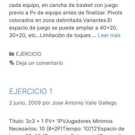
cada equipo, en cancha de basket con juego
previo a Pv de equipo antes de finalizar. Pivots
colocados en zona delimitada.Variantes:El
espacio de juego se puede ampliar a 40×20,
30×20, etc…Limitaciòn de toques …
Leer más
Categorías
EJERCICIO
Deja un comentario
EJERCICIO 1
2 junio, 2009
por
Jose Antonio Valle Gallego
Titulo: 3c3 + 1 PV+ 1PVJugadores Mínimos
Necesarios: 10 (8+2P)Tiempo: 10’/12′Espacio de