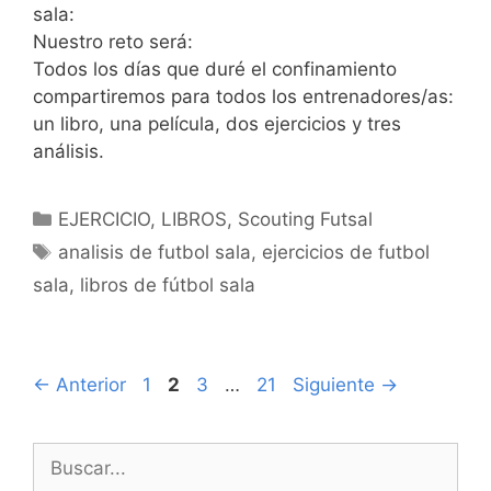
sala:
Nuestro reto será:
Todos los días que duré el confinamiento
compartiremos para todos los entrenadores/as:
un libro, una película, dos ejercicios y tres
análisis.
Categorías
EJERCICIO
,
LIBROS
,
Scouting Futsal
Etiquetas
analisis de futbol sala
,
ejercicios de futbol
sala
,
libros de fútbol sala
Navegación
Página
Página
Página
Página
←
Anterior
1
2
3
…
21
Siguiente
→
de
entradas
Buscar: