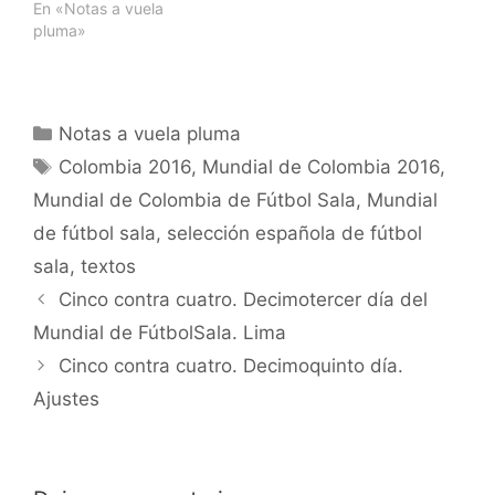
En «Notas a vuela
pluma»
Categorías
Notas a vuela pluma
Etiquetas
Colombia 2016
,
Mundial de Colombia 2016
,
Mundial de Colombia de Fútbol Sala
,
Mundial
de fútbol sala
,
selección española de fútbol
sala
,
textos
Navegación
Cinco contra cuatro. Decimotercer día del
de
Mundial de FútbolSala. Lima
entradas
Cinco contra cuatro. Decimoquinto día.
Ajustes