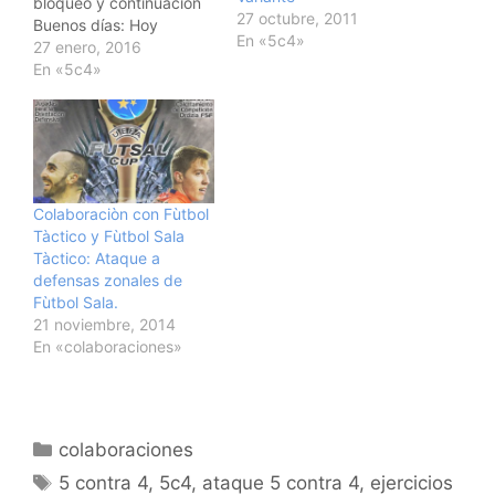
bloqueo y continuación
27 octubre, 2011
Buenos días: Hoy
En «5c4»
volvemos con el ataque
27 enero, 2016
de cinco contra cuatro.
En «5c4»
En este caso os
incluimos una nueva
jugada de ataque cinco
contra cuatro. En este
caso utilizamos el
bloqueo para
Colaboraciòn con Fùtbol
posteriormente soltarlo y
Tàctico y Fùtbol Sala
aprovecharnos…
Tàctico: Ataque a
defensas zonales de
Fùtbol Sala.
21 noviembre, 2014
En «colaboraciones»
Categorías
colaboraciones
Etiquetas
5 contra 4
,
5c4
,
ataque 5 contra 4
,
ejercicios