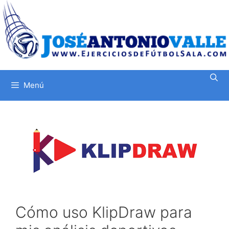
Saltar
al
contenido
Menú
Cómo uso KlipDraw para