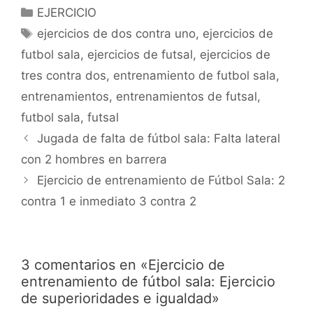
8,9,10,11,12..
Categorías
EJERCICIO
OBJETIVOS: Activación,
Etiquetas
calentamiento,
ejercicios de dos contra uno
,
ejercicios de
superioridad,
futbol sala
,
ejercicios de futsal
,
ejercicios de
inferioridad, repliegue,
transición, 1c1, 1cP,
tres contra dos
,
entrenamiento de futbol sala
,
etc.... DESARROLLO:
entrenamientos
,
entrenamientos de futsal
,
Desde saque de portero
se realiza una primera…
futbol sala
,
futsal
Navegación
Jugada de falta de fútbol sala: Falta lateral
de
con 2 hombres en barrera
entradas
Ejercicio de entrenamiento de Fútbol Sala: 2
contra 1 e inmediato 3 contra 2
3 comentarios en «Ejercicio de
entrenamiento de fútbol sala: Ejercicio
de superioridades e igualdad»