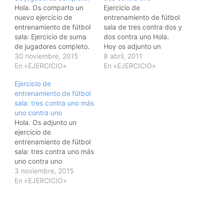
Hola. Os comparto un
Ejercicio de
nuevo ejercicio de
entrenamiento de fútbol
entrenamiento de fútbol
sala de tres contra dos y
sala: Ejercicio de suma
dos contra uno Hola.
de jugadores completo.
Hoy os adjunto un
Otro de los "clásicos".
30 noviembre, 2015
ejercicio de
8 abril, 2011
Seguro que muchos ya
En «EJERCICIO»
entrenamiento de fútbol
En «EJERCICIO»
lo conocemos y lo hemos
sala donde podemos
Ejercicio de
utilizado. Pues nada
trabajar tanto las
entrenamiento de fútbol
para los que no lo
superioridades e
sala: tres contra uno más
conocían ahí va y para
inferioridades en tres
uno contra uno
los que ya lo usaban
contra dos y dos contra
Hola. Os adjunto un
pues a…
uno.Espero que os
ejercicio de
resulte práctico e
entrenamiento de fútbol
interesante.Un
sala: tres contra uno más
saludoEJERCICIO DE
uno contra uno
ENTRENAMIENTO:…
EJERCICIO: 3C1+1C1
3 noviembre, 2015
ESPACIO: Campo de
En «EJERCICIO»
baloncesto, cancha de
fútbol sala Nº DE
JUGADORES: