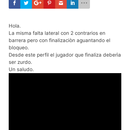
Hola.
La misma falta lateral con 2 contrarios en
barrera pero con finalizaciòn aguantando el
bloqueo.
Desde este perfil el jugador que finaliza deberìa
ser zurdo.
Un saludo.