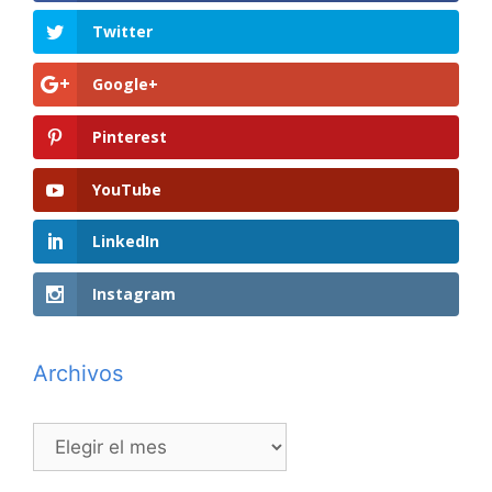
Twitter
Google+
Pinterest
YouTube
LinkedIn
Instagram
Archivos
Archivos