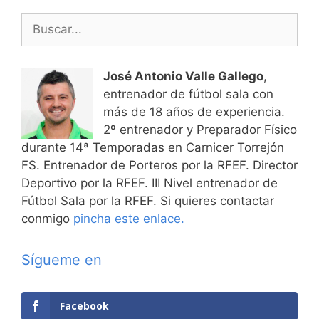
Buscar:
José Antonio Valle Gallego
,
entrenador de fútbol sala con
más de 18 años de experiencia.
2º entrenador y Preparador Físico
durante 14ª Temporadas en Carnicer Torrejón
FS. Entrenador de Porteros por la RFEF. Director
Deportivo por la RFEF. III Nivel entrenador de
Fútbol Sala por la RFEF. Si quieres contactar
conmigo
pincha este enlace.
Sígueme en
Facebook