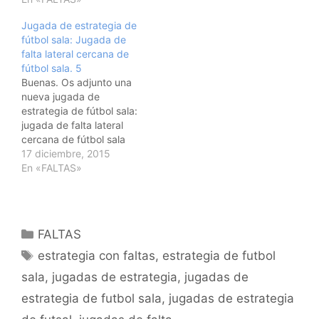
adjunto una variante de
fútbol sala con tres
Jugada de estrategia de
esta falta. Un saludo
jugadores en barrera.
fútbol sala: Jugada de
Espero que os ayude en
falta lateral cercana de
vuestros entrenamientos
fútbol sala. 5
y la adaptéis…
Buenas. Os adjunto una
nueva jugada de
estrategia de fútbol sala:
jugada de falta lateral
cercana de fútbol sala
Nº5. Es una falta
17 diciembre, 2015
cercana con dos
En «FALTAS»
hombres en barrera.
Seguro que a vosotros
se os ocurren numerosas
finalizaciones más.
Categorías
FALTAS
Bueno espero que os
Etiquetas
ayude. Un saludo y
estrategia con faltas
,
estrategia de futbol
hasta pronto. Más…
sala
,
jugadas de estrategia
,
jugadas de
estrategia de futbol sala
,
jugadas de estrategia