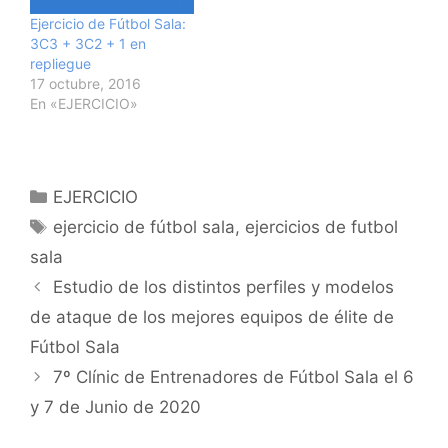
Ejercicio de Fútbol Sala:
3C3 + 3C2 + 1 en
repliegue
17 octubre, 2016
En «EJERCICIO»
Categorías
EJERCICIO
Etiquetas
ejercicio de fútbol sala
,
ejercicios de futbol
sala
Navegación
Estudio de los distintos perfiles y modelos
de
de ataque de los mejores equipos de élite de
entradas
Fútbol Sala
7º Clínic de Entrenadores de Fútbol Sala el 6
y 7 de Junio de 2020