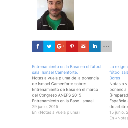
Entrenamiento en la Base en el fútbol
La exigenc
sala. Ismael Camenforte.
fútbol sal
Notas a vuela pluma de la ponencia
Bores
de Ismael Camenforte sobre:
Notas a v
Entrenamiento de Base en el marco
ponencia 
del Congreso ANEFS 2015.
(Preparad
Entrenamiento en la Base. Ismael
Española d
Camenforte. . Entrenamiento deportes
29 junio, 2015
de arbitro
individual vs entrenamiento deportes
En «Notas a vuela pluma»
Federacio
15 junio, 
de equipo. . Deporte Colectivo: .
Antonio B
En «Notas
Condiciones de complejidad. .
Selección