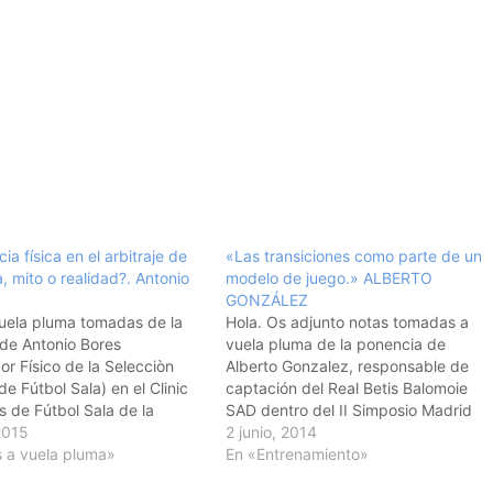
ia física en el arbitraje de
«Las transiciones como parte de un
a, mito o realidad?. Antonio
modelo de juego.» ALBERTO
GONZÁLEZ
uela pluma tomadas de la
Hola. Os adjunto notas tomadas a
de Antonio Bores
vuela pluma de la ponencia de
or Físico de la Selecciòn
Alberto Gonzalez, responsable de
e Fútbol Sala) en el Clinic
captación del Real Betis Balomoie
s de Fútbol Sala de la
SAD dentro del II Simposio Madrid
n Catalana de fútbol.
2015
Capital del Fútbol 2014. Espero que
2 junio, 2014
ores (Preparador físico
 a vuela pluma»
sea de vuestro interés. Un saludo
En «Entrenamiento»
 Española de Fútbol Sala) La
ALBERTO GONZÁLEZ "Las