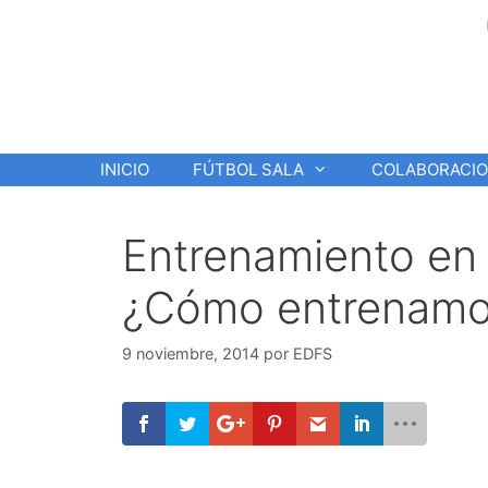
Saltar
al
contenido
INICIO
FÚTBOL SALA
COLABORACI
Entrenamiento en 
¿Cómo entrenamo
9 noviembre, 2014
por
EDFS