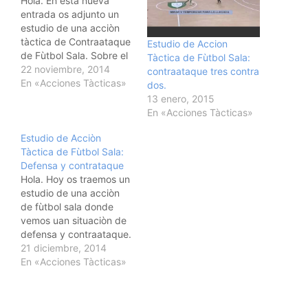
Hola. En esta nueva
entrada os adjunto un
estudio de una acciòn
tàctica de Contraataque
Estudio de Accion
de Fùtbol Sala. Sobre el
Tàctica de Fùtbol Sala:
video he insertado
22 noviembre, 2014
contraataque tres contra
comentarios que espero
En «Acciones Tàcticas»
dos.
os sean de ayuda. Un
13 enero, 2015
saludo @vallefutsal y
En «Acciones Tàcticas»
vallegallego@gmail.com
Estudio de Acciòn
Tàctica de Fùtbol Sala:
Defensa y contrataque
Hola. Hoy os traemos un
estudio de una acciòn
de fùtbol sala donde
vemos uan situaciòn de
defensa y contraataque.
Recordad que sobre el
21 diciembre, 2014
video hay indicaciones
En «Acciones Tàcticas»
para una mejor
comprensiòn del video.
Espero que os guste. Un