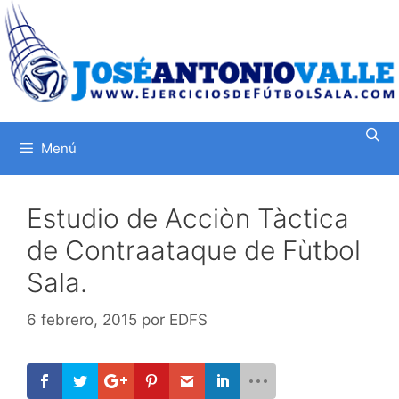
Saltar
al
contenido
Menú
Estudio de Acciòn Tàctica
de Contraataque de Fùtbol
Sala.
6 febrero, 2015
por
EDFS