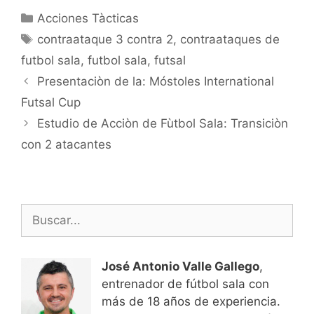
saludo. @vallefutsal
Categorías
Acciones Tàcticas
vallegallego@gmail.com
Etiquetas
contraataque 3 contra 2
,
contraataques de
futbol sala
,
futbol sala
,
futsal
Navegación
Presentaciòn de la: Móstoles International
de
Futsal Cup
entradas
Estudio de Acciòn de Fùtbol Sala: Transiciòn
con 2 atacantes
Buscar:
José Antonio Valle Gallego
,
entrenador de fútbol sala con
más de 18 años de experiencia.