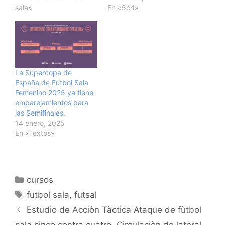
sala»
En «5c4»
La Supercopa de
España de Fútbol Sala
Femenino 2025 ya tiene
emparejamientos para
las Semifinales.
14 enero, 2025
En «Textos»
Categorías
cursos
Etiquetas
futbol sala
,
futsal
Navegación
Estudio de Acciòn Tàctica Ataque de fùtbol
de