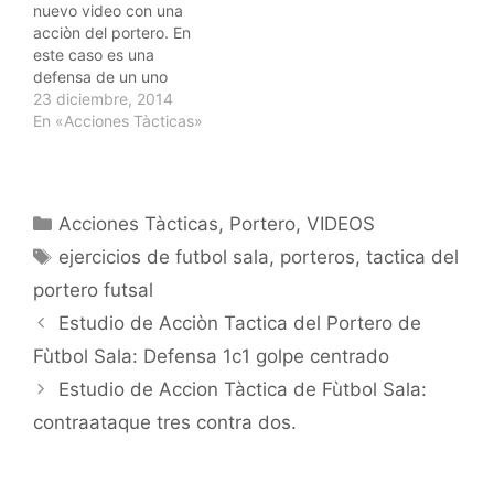
nuevo video con una
acciòn del portero. En
este caso es una
defensa de un uno
contra portero con un
23 diciembre, 2014
atacante en pierna
En «Acciones Tàcticas»
natural. Espero que os
parezca interesante. Un
saludo. @vallefutsal
vallegallego@gmail.com
Categorías
Acciones Tàcticas
,
Portero
,
VIDEOS
Etiquetas
ejercicios de futbol sala
,
porteros
,
tactica del
portero futsal
Navegación
Estudio de Acciòn Tactica del Portero de
de
Fùtbol Sala: Defensa 1c1 golpe centrado
entradas
Estudio de Accion Tàctica de Fùtbol Sala:
contraataque tres contra dos.