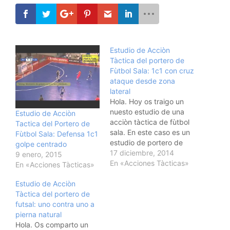
Estudio de Acciòn
Tàctica del portero de
Fùtbol Sala: 1c1 con cruz
ataque desde zona
lateral
Hola. Hoy os traigo un
nuesto estudio de una
Estudio de Acciòn
acciòn tàctica de fùtbol
Tactica del Portero de
sala. En este caso es un
Fùtbol Sala: Defensa 1c1
estudio de portero de
golpe centrado
Fùtbol Sala: 1c1 con cruz
17 diciembre, 2014
9 enero, 2015
ataque desde zona
En «Acciones Tàcticas»
En «Acciones Tàcticas»
lateral. Espero que os
Estudio de Acciòn
guste y os resulte
Tàctica del portero de
interesante. Un saludo.
futsal: uno contra uno a
@vallefutsal
pierna natural
Hola. Os comparto un