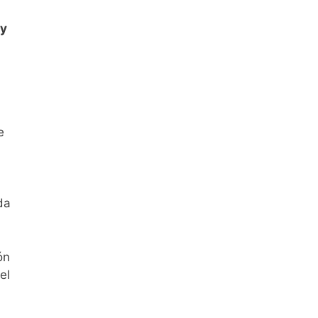
 y
e
da
ón
el