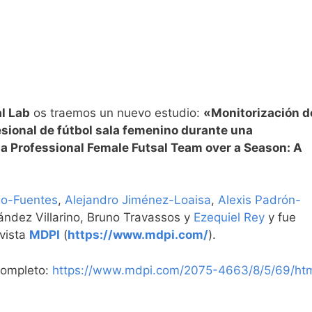
l Lab
os traemos un nuevo estudio:
«Monitorización d
esional de fútbol sala femenino durante una
a Professional Female Futsal Team over a Season: A
go-Fuentes
,
Alejandro Jiménez-Loaisa
,
Alexis Padrón-
ández Villarino, Bruno Travassos y
Ezequiel Rey
y fue
vista
MDPI
(
https://www.mdpi.com/
).
 completo:
https://www.mdpi.com/2075-4663/8/5/69/ht