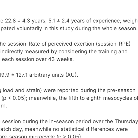
e 22.8 ± 4.3 years; 5.1 ± 2.4 years of experience; weigh
cipated voluntarily in this study during the whole season.
he session-Rate of perceived exertion (session-RPE)
indirectly measured by considering the training and
f each session over 43 weeks.
9 ± 127.1 arbitrary units (AU).
ng load and strain) were reported during the pre-season
p < 0.05); meanwhile, the fifth to eighth mesocycles o
rn.
session during the in-season period over the Thursday
match day, meanwhile no statistical differences were
 pre-season microcycle (p > 0.05).