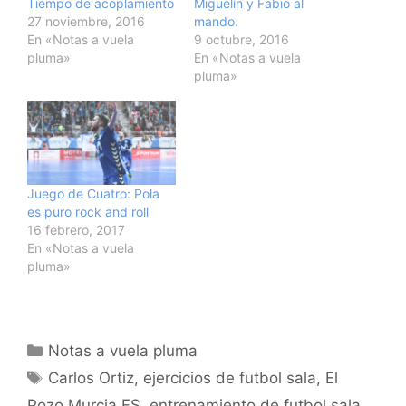
Tiempo de acoplamiento
Miguelín y Fabio al
27 noviembre, 2016
mando.
En «Notas a vuela
9 octubre, 2016
pluma»
En «Notas a vuela
pluma»
Juego de Cuatro: Pola
es puro rock and roll
16 febrero, 2017
En «Notas a vuela
pluma»
Categorías
Notas a vuela pluma
Etiquetas
Carlos Ortiz
,
ejercicios de futbol sala
,
El
Pozo Murcia FS
,
entrenamiento de futbol sala
,