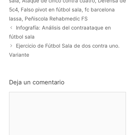
sala
,
Ataque de cinco contra cuatro
,
Defensa de
5c4
,
Falso pivot en fútbol sala
,
fc barcelona
lassa
,
Peñiscola Rehabmedic FS
Navegación
Infografía: Análisis del contraataque en
de
fútbol sala
entradas
Ejercicio de Fútbol Sala de dos contra uno.
Variante
Deja un comentario
Comentario