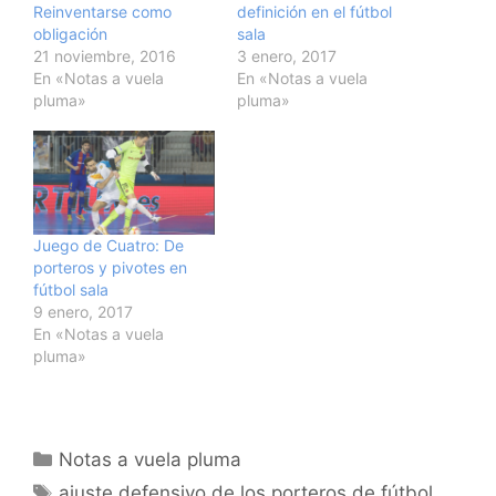
Reinventarse como
definición en el fútbol
obligación
sala
21 noviembre, 2016
3 enero, 2017
En «Notas a vuela
En «Notas a vuela
pluma»
pluma»
Juego de Cuatro: De
porteros y pivotes en
fútbol sala
9 enero, 2017
En «Notas a vuela
pluma»
Categorías
Notas a vuela pluma
Etiquetas
ajuste defensivo de los porteros de fútbol