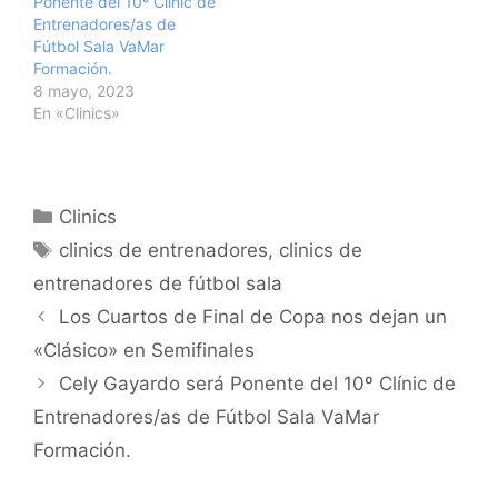
Ponente del 10º Clínic de
Entrenadores/as de
Fútbol Sala VaMar
Formación.
8 mayo, 2023
En «Clinics»
Categorías
Clinics
Etiquetas
clinics de entrenadores
,
clinics de
entrenadores de fútbol sala
Navegación
Los Cuartos de Final de Copa nos dejan un
de
«Clásico» en Semifinales
entradas
Cely Gayardo será Ponente del 10º Clínic de
Entrenadores/as de Fútbol Sala VaMar
Formación.