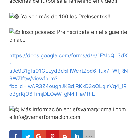
acciones de fútbol sala femenino en vídeo!!
Ya son más de 100 los PreInscritos!!
Inscripciones: PreInscríbete en el siguiente
enlace
https://docs.google.com/forms/d/e/1FAIpQLSdX
-
uJe9B1gfa91GELydBd5HWcktZpd6Hux7FWfjRN
6WZIftw/viewform?
fbclid=IwAR3Z4oughJKBdjRKxD3oOLginVq4_iR
oBgrKjO6TimjDEQeW_gN4lHaV1hE
Más Información en: efsvamar@gmail.com
e info@vamarformacion.com