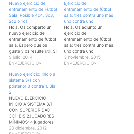
Nuevo ejercicio de
Ejercicio de
entrenamiento de Fùtbol
entrenamiento de fútbol
Sala: Posible 4c4, 3c3,
sala: tres contra uno más
2c2 o 1c1
uno contra uno
Hola. Os comparto un
Hola. Os adjunto un
nuevo ejercicio de
ejercicio de
entrenamiento de fùtbol
entrenamiento de fútbol
sala. Espero que os
sala: tres contra uno más
guste y os resulte util. Si
uno contra uno
queréis contactar ya
9 julio, 2014
EJERCICIO: 3C1+1C1
3 noviembre, 2015
sabéis:
En «EJERCICIO»
ESPACIO: Campo de
En «EJERCICIO»
vallegallego@gmail.com
baloncesto, cancha de
Nuevo ejercìcio: Inicio a
Un saludo. @vallefutsal.
fútbol sala Nº DE
sistema 3/1 con
Nuevo ejercicio de
JUGADORES:
posterior 3 contra 1. Bis
entrenamiento de Fùtbol
8,9,10,11,12..
2
Sala: Posible 4c4, 3c3,
OBJETIVOS: Activación,
NUEVO EJERCICIO:
2c2 o 1c1 JUGADORES
calentamiento,
INICIO A SISTEMA 3/1
MÍNIMOS: 8 jugadores
superioridad,
CON SUPERIORIDAD
de campo y 2 porteros…
inferioridad, repliegue,
3C1. BIS 2JUGADORES
transición, 1c1, 1cP,
MÍNIMOS: 4 jugadores
etc.... DESARROLLO:
de campo y 1
28 diciembre, 2012
Desde saque de portero
portero.TIEMPO: 6/8
En «EJERCICIO»