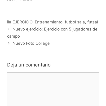
se realiza una primera…
minutosESPACIO:
Campo de fútbol sala,
cancha de baloncesto,
24x20, etc..OBJETIVO:
Categorías
EJERCICIO
,
Entrenamiento
,
futbol sala
,
futsal
Inicio al sistema de 3/1
Navegación
con Pivot, superioridad
Nuevo ejercìcio: Ejercicio con 5 jugadores de
3c1, activaciòn,
de
campo
etc...DESARROLLO:
entradas
Ejercicio muy sencillo.
Nuevo Foto Collage
Partimos de un
posicionamiento en 3…
Deja un comentario
Comentario