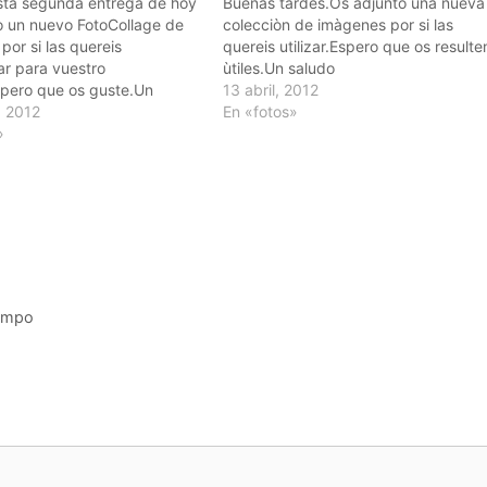
sta segunda entrega de hoy
Buenas tardes.Os adjunto una nueva
o un nuevo FotoCollage de
colecciòn de imàgenes por si las
por si las quereis
quereis utilizar.Espero que os resulte
r para vuestro
ùtiles.Un saludo
spero que os guste.Un
13 abril, 2012
, 2012
En «fotos»
»
campo