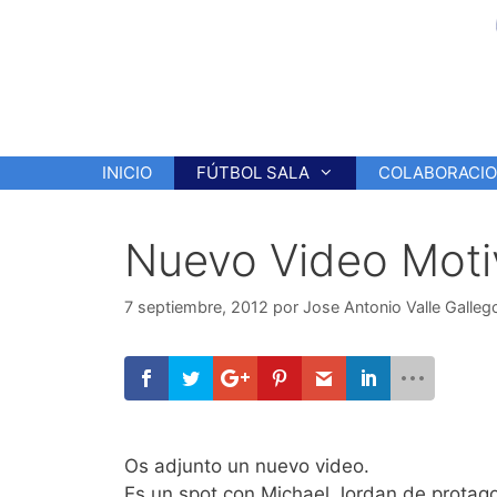
Saltar
al
contenido
INICIO
FÚTBOL SALA
COLABORACI
Nuevo Video Moti
7 septiembre, 2012
por
Jose Antonio Valle Galleg
Os adjunto un nuevo video.
Es un spot con Michael Jordan de protago