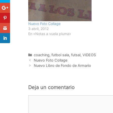
Nuevo Foto Collage
3 abril, 2012
En «Notas a vuela pluma»
Categorías
coaching
,
futbol sala
,
futsal
,
VIDEOS
Navegación
Nuevo Foto Collage
de
Nuevo Libro de Fondo de Armario
entradas
Deja un comentario
Comentario