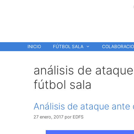
Saltar
al
contenido
INICIO
FÚTBOL SALA
COLABORACI
análisis de ataqu
fútbol sala
Análisis de ataque ante 
27 enero, 2017
por
EDFS