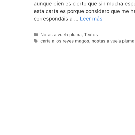
aunque bien es cierto que sin mucha espe
esta carta es porque considero que me h
correspondáis a …
Leer más
Categorías
Notas a vuela pluma
,
Textos
Etiquetas
carta a los reyes magos
,
nostas a vuela pluma