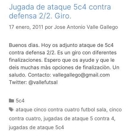
Jugada de ataque 5c4 contra
defensa 2/2. Giro.
17 enero, 2011
por
Jose Antonio Valle Gallego
Buenos dìas. Hoy os adjunto ataque de 5c4
contra defensa 2/2. Es un giro con diferentes
finalizaciones. Espero que os ayude y que le
deis muchas màs opciones de finalizaciòn. Un
saludo. Contacto: vallegallego@gmail.com
Twitter: @vallefutsal
Categorías
5c4
Etiquetas
ataque cinco contra cuatro futbol sala
,
cinco
contra cuatro
,
jugadas de ataque 5 contra 4
,
jugadas de ataque 5c4