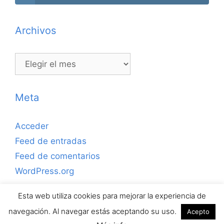
Archivos
Archivos
Meta
Acceder
Feed de entradas
Feed de comentarios
WordPress.org
Esta web utiliza cookies para mejorar la experiencia de
Copyrihgt © 2026 ejerciciosdefutbolsala.com por José
navegación. Al navegar estás aceptando su uso.
Acepto
Antonio Valle · Todos los derechos reservados.