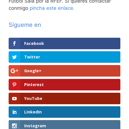
Fútbol Sala por la RFEF. Si quieres contactar
conmigo
pincha este enlace.
Sígueme en
Facebook
Twitter
Google+
Pinterest
YouTube
LinkedIn
Instagram