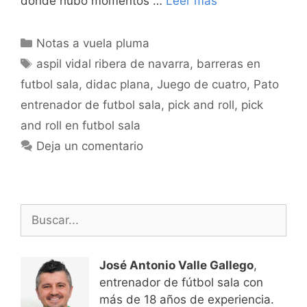
donde hubo momentos …
Leer más
Categorías
Notas a vuela pluma
Etiquetas
aspil vidal ribera de navarra
,
barreras en
futbol sala
,
didac plana
,
Juego de cuatro
,
Pato
entrenador de futbol sala
,
pick and roll
,
pick
and roll en futbol sala
Deja un comentario
Buscar:
José Antonio Valle Gallego
,
entrenador de fútbol sala con
más de 18 años de experiencia.