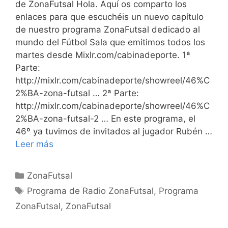
de ZonaFutsal Hola. Aquí os comparto los
enlaces para que escuchéis un nuevo capítulo
de nuestro programa ZonaFutsal dedicado al
mundo del Fútbol Sala que emitimos todos los
martes desde Mixlr.com/cabinadeporte. 1ª
Parte:
http://mixlr.com/cabinadeporte/showreel/46%C
2%BA-zona-futsal … 2ª Parte:
http://mixlr.com/cabinadeporte/showreel/46%C
2%BA-zona-futsal-2 … En este programa, el
46º ya tuvimos de invitados al jugador Rubén …
Leer más
Categorías
ZonaFutsal
Etiquetas
Programa de Radio ZonaFutsal
,
Programa
ZonaFutsal
,
ZonaFutsal