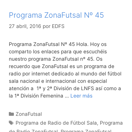
Programa ZonaFutsal Nº 45
27 abril, 2016
por
EDFS
Programa ZonaFutsal Nº 45 Hola. Hoy os
comparto los enlaces para que escuchéis
nuestro programa ZonaFutsal nº 45. Os
recuerdo que ZonaFutsal es un programa de
radio por internet dedicado al mundo del fútbol
sala nacional e internacional con especial
atención a 1ª y 2ª División de LNFS así como a
la 1ª División Femenina …
Leer más
Categorías
ZonaFutsal
Etiquetas
Programa de Radio de Fútbol Sala
,
Programa
de Radio ZonaFutsal
,
Programa ZonaFutsal
,