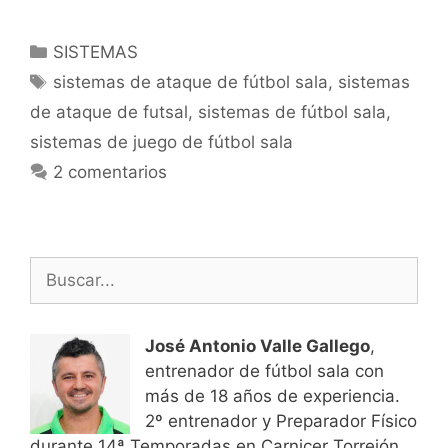
Categorías
SISTEMAS
Etiquetas
sistemas de ataque de fútbol sala
,
sistemas
de ataque de futsal
,
sistemas de fútbol sala
,
sistemas de juego de fútbol sala
2 comentarios
Buscar:
José Antonio Valle Gallego
,
entrenador de fútbol sala con
más de 18 años de experiencia.
2º entrenador y Preparador Físico
durante 14ª Temporadas en Carnicer Torrejón