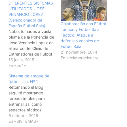
DIFERENTES SISTEMAS
UTILIZADOS. JOSÉ
VENANCIO LÓPEZ
(Seleccionador de
Colaboraciòn con Fùtbol
España Fútbol Sala)
Tàctico y Fùtbol Sala
Notas tomadas a vuela
Tàctico: Ataque a
pluma de la Ponencia de
defensas zonales de
Jose Venancio Lopez en
Fùtbol Sala.
el marco del Clinic de
21 noviembre, 2014
Entrenadores de Fútbol
En «colaboraciones»
Sala de la Federación
15 junio, 2015
Catalana de Fútbol:
En «5c4»
ATAQUE DE 5/4.
Sistema de ataque de
DIFERENTES SISTEMAS
fútbol sala. Nº 1
UTILIZADOS. JOSÉ
Retomando el Blog
VENANCIO LÓPEZ
seguiré mostrando
(Seleccionador de
tareas simples para
España Fútbol Sala) .
entrenar así como
Contextualizar el juego y
aspectos tácticos.
donde ubicar el…
Espero que sean para
6 octubre, 2015
ayudarnos a todos y que
En «SISTEMAS»
si tenéis cualquier