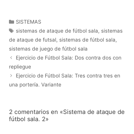
comentario lo hagáis.
Ayer os deje una falta
lateral con dos hombres
Categorías
SISTEMAS
en barrera con dos
Etiquetas
finalizaciones. Hoy os
sistemas de ataque de fútbol sala
,
sistemas
adjunto una animación
de ataque de futsal
,
sistemas de fútbol sala
,
de un sistema…
sistemas de juego de fútbol sala
Navegación
Ejercicio de Fútbol Sala: Dos contra dos con
de
repliegue
entradas
Ejercicio de Fútbol Sala: Tres contra tres en
una portería. Variante
2 comentarios en «Sistema de ataque de
fútbol sala. 2»