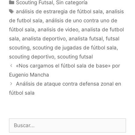
Categorías
Scouting Futsal
,
Sin categoría
Etiquetas
análisis de estraregia de fútbol sala
,
analisis
de futbol sala
,
análisis de uno contra uno de
fútbol sala
,
analisis de video
,
analista de futbol
sala
,
analista deportivo
,
analista futsal
,
futsal
scouting
,
scouting de jugadas de fútbol sala
,
scouting deportivo
,
scouting futsal
Navegación
«Nos cargamos el fútbol sala de base» por
de
Eugenio Mancha
entradas
Análisis de ataque contra defensa zonal en
fútbol sala
Buscar: