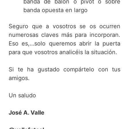
banda de balón o pivot o sobre
banda opuesta en largo
Seguro que a vosotros se os ocurren
numerosas claves más para incorporan.
Eso es,…solo queremos abrir la puerta
para que vosotros analicéis la situación.
Si te ha gustado compártelo con tus
amigos.
Un saludo
José A. Valle