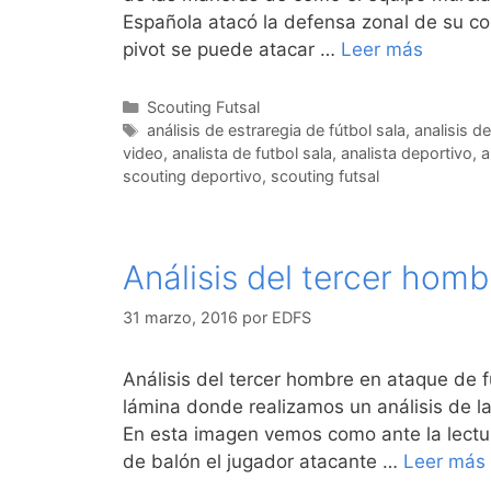
Española atacó la defensa zonal de su c
pivot se puede atacar …
Leer más
Categorías
Scouting Futsal
Etiquetas
análisis de estraregia de fútbol sala
,
analisis de
video
,
analista de futbol sala
,
analista deportivo
,
a
scouting deportivo
,
scouting futsal
Análisis del tercer homb
31 marzo, 2016
por
EDFS
Análisis del tercer hombre en ataque de 
lámina donde realizamos un análisis de la
En esta imagen vemos como ante la lectur
de balón el jugador atacante …
Leer más