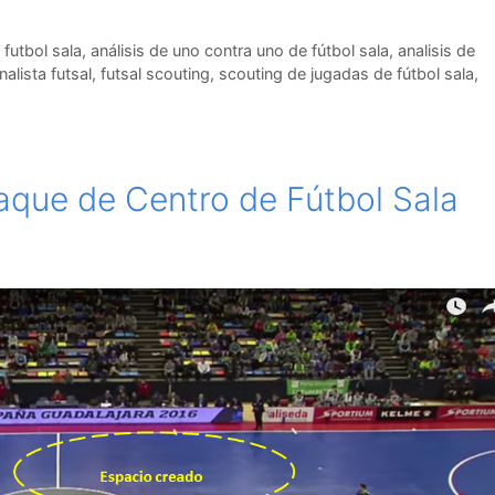
 futbol sala
,
análisis de uno contra uno de fútbol sala
,
analisis de
nalista futsal
,
futsal scouting
,
scouting de jugadas de fútbol sala
,
aque de Centro de Fútbol Sala