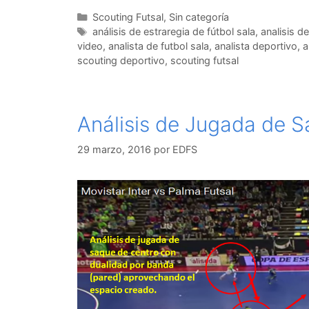
Categorías
Scouting Futsal
,
Sin categoría
Etiquetas
análisis de estraregia de fútbol sala
,
analisis de
video
,
analista de futbol sala
,
analista deportivo
,
a
scouting deportivo
,
scouting futsal
Análisis de Jugada de S
29 marzo, 2016
por
EDFS