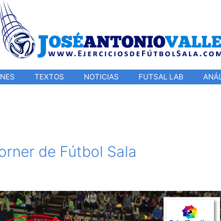
ONES
TEXTOS
NOTICIAS
FUTSAL LAB
ANÁL
orner de Fútbol Sala