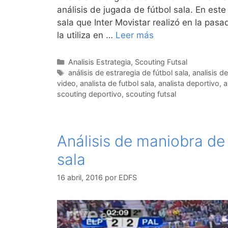
análisis de jugada de fútbol sala. En est
sala que Inter Movistar realizó en la pa
la utiliza en …
Leer más
Categorías
Analisis Estrategia
,
Scouting Futsal
Etiquetas
análisis de estraregia de fútbol sala
,
analisis de
video
,
analista de futbol sala
,
analista deportivo
,
a
scouting deportivo
,
scouting futsal
Análisis de maniobra de
sala
16 abril, 2016
por
EDFS