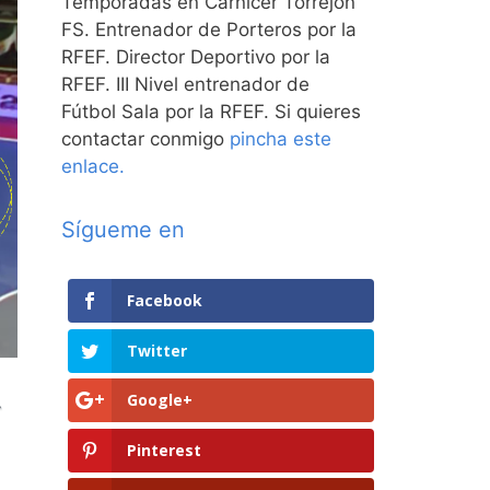
Temporadas en Carnicer Torrejón
FS. Entrenador de Porteros por la
RFEF. Director Deportivo por la
RFEF. III Nivel entrenador de
Fútbol Sala por la RFEF. Si quieres
contactar conmigo
pincha este
enlace.
Sígueme en
Facebook
Twitter
Google+
Pinterest