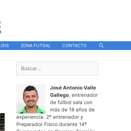
ISIS
ZONA FUTSAL
CONTACTO
Buscar:
José Antonio Valle
Gallego
, entrenador
de fútbol sala con
más de 18 años de
experiencia. 2º entrenador y
Preparador Físico durante 14ª