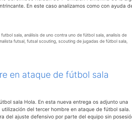
ontrincante. En este caso analizamos como con ayuda d
 futbol sala
,
análisis de uno contra uno de fútbol sala
,
analisis de
nalista futsal
,
futsal scouting
,
scouting de jugadas de fútbol sala
,
re en ataque de fútbol sala
fútbol sala Hola. En esta nueva entrega os adjunto una
 utilización del tercer hombre en ataque de fútbol sala.
a del ajuste defensivo por parte del equipo sin posesió