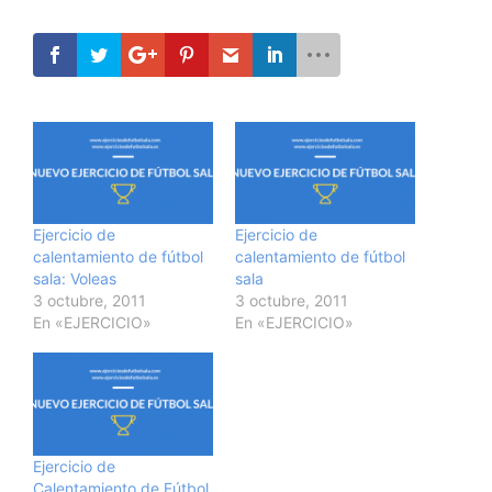
Ejercicio de
Ejercicio de
calentamiento de fútbol
calentamiento de fútbol
sala: Voleas
sala
3 octubre, 2011
3 octubre, 2011
En «EJERCICIO»
En «EJERCICIO»
Ejercicio de
Calentamiento de Fútbol