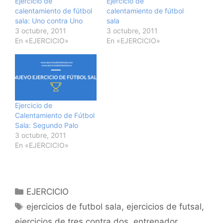
Ejercicio de
Ejercicio de
calentamiento de fútbol
calentamiento de fútbol
sala: Uno contra Uno
sala
3 octubre, 2011
3 octubre, 2011
En «EJERCICIO»
En «EJERCICIO»
Ejercicio de
Calentamiento de Fútbol
Sala: Segundo Palo
3 octubre, 2011
En «EJERCICIO»
Categorías
EJERCICIO
Etiquetas
ejercicios de futbol sala
,
ejercicios de futsal
,
ejercicios de tres contra dos
,
entrenador
,