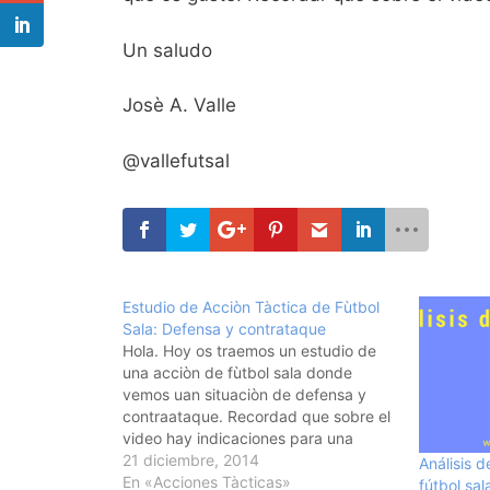
Un saludo
Josè A. Valle
@vallefutsal
Estudio de Acciòn Tàctica de Fùtbol
Sala: Defensa y contrataque
Hola. Hoy os traemos un estudio de
una acciòn de fùtbol sala donde
vemos uan situaciòn de defensa y
contraataque. Recordad que sobre el
video hay indicaciones para una
mejor comprensiòn del video. Espero
21 diciembre, 2014
Análisis d
que os guste. Un saludo. @vallefutsal
En «Acciones Tàcticas»
fútbol sal