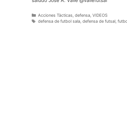
saludo Josè A. Valle @vallefutsal
Categorías
Acciones Tàcticas
,
defensa
,
VIDEOS
Etiquetas
defensa de futbol sala
,
defensa de futsal
,
futbo