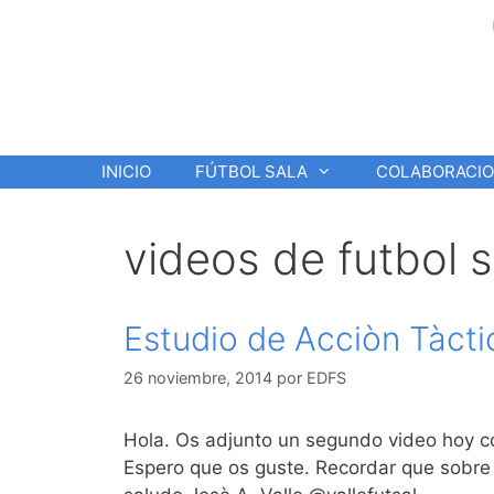
Saltar
al
contenido
INICIO
FÚTBOL SALA
COLABORACI
videos de futbol s
Estudio de Acciòn Tàcti
26 noviembre, 2014
por
EDFS
Hola. Os adjunto un segundo video hoy co
Espero que os guste. Recordar que sobre