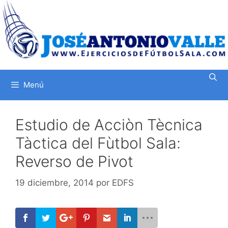
Saltar
al
contenido
Menú
Estudio de Acciòn Tècnica
Tàctica del Fùtbol Sala:
Reverso de Pivot
19 diciembre, 2014
por
EDFS