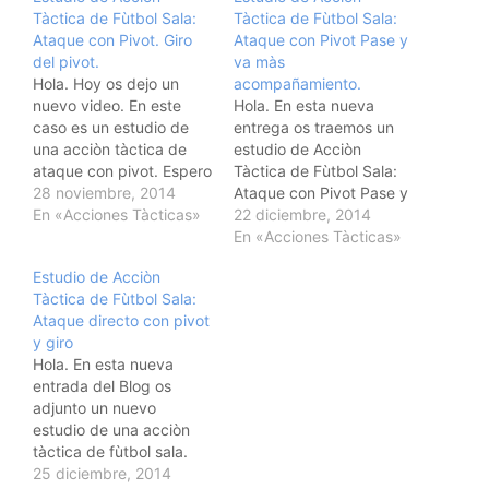
Tàctica de Fùtbol Sala:
Tàctica de Fùtbol Sala:
Ataque con Pivot. Giro
Ataque con Pivot Pase y
del pivot.
va màs
Hola. Hoy os dejo un
acompañamiento.
nuevo video. En este
Hola. En esta nueva
caso es un estudio de
entrega os traemos un
una acciòn tàctica de
estudio de Acciòn
ataque con pivot. Espero
Tàctica de Fùtbol Sala:
que las indicaciones que
28 noviembre, 2014
Ataque con Pivot Pase y
hacemos sobre el video
En «Acciones Tàcticas»
va màs
22 diciembre, 2014
os ayuden. Un saludo.
acompañamiento.
En «Acciones Tàcticas»
Josè A. Valle
Espero que os resulte
Estudio de Acciòn
@vallefutsal
interesante y le deis
Tàctica de Fùtbol Sala:
utilidad. Un saludo.
Ataque directo con pivot
@vallefutsal
y giro
vallegallego@gmail.com
Hola. En esta nueva
entrada del Blog os
adjunto un nuevo
estudio de una acciòn
tàctica de fùtbol sala.
Analizamos un ataque
25 diciembre, 2014