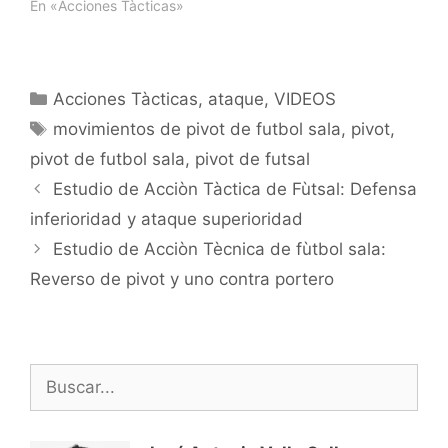
directo con pivot y el
En «Acciones Tàcticas»
giro que realiza en
ataque. Espero que os
resulte interesante. Un
saludo. @vallefutsal
Categorías
Acciones Tàcticas
,
ataque
,
VIDEOS
vallegallego@gmail.com
Etiquetas
movimientos de pivot de futbol sala
,
pivot
,
pivot de futbol sala
,
pivot de futsal
Navegación
Estudio de Acciòn Tàctica de Fùtsal: Defensa
de
inferioridad y ataque superioridad
entradas
Estudio de Acciòn Tècnica de fùtbol sala:
Reverso de pivot y uno contra portero
Buscar: